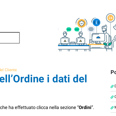
el Cliente
Po
l’Ordine i dati del
D
e che ha effettuato clicca nella sezione “
Ordini
”.